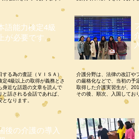
本語能力検定4級
上が必要です。
日する為の査証（ＶＩＳＡ）
介護分野は、法律の改訂やフ
検定4級以上の取得が義務とさ
の厳格化などで、当初の予
も身近な話題の文章を読んで
取得した介護実習生が、201
りと話される会話であれば、
その後、順次、入国してお
安となります。
国後の介護の導入