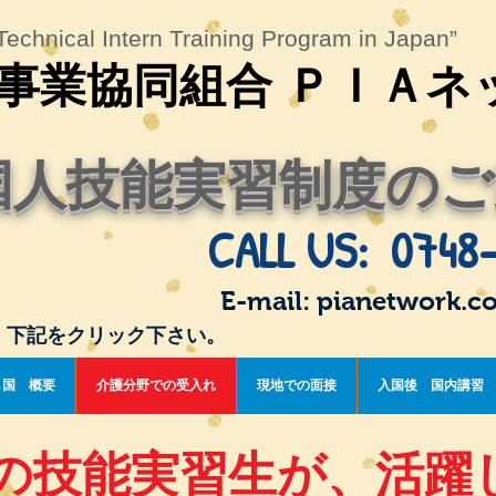
echnical Intern Training Program in Japan”
事業協同組合 ＰＩＡネ
国人技能実習制度のご
CALL US: 0748-
E-mail:
pianetwork.c
。下記をクリック下さい。
し国 概要
介護分野での受入れ
現地での面接
入国後 国内講習
の技能実習生が、活躍