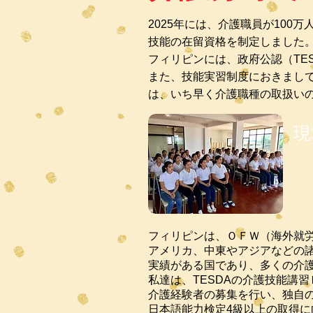
2025年には、介護職員が10
技能の在留資格を制定しました
フィリピンには、政府公認（TE
また、技能実習制度におきまし
は、
いち早く介護職種の取扱い
現
フィリピンは、ＯＦＷ（海外就
アメリカ、中東やアジアなどの
実績がある国であり、多くの介
私達は、TESDAの介護技能講
介護経験者の募集を行い、独自
日本語能力検定4級以上の取得