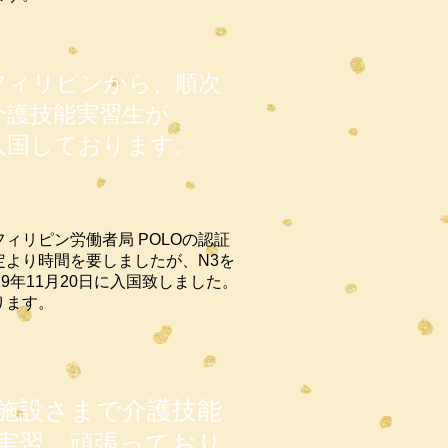
フィリピンから、順次
介護技能実習生が
入国しております。
ィリピン労働者局 POLOの認証
定より時間を要しましたが、N3を
9年11月20日に入国致しました。
ります。
施設さまで介護技能
実習、頑張っており