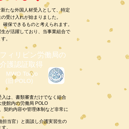
む新たな外国人材受入として、特定
生の受け入れが始まりました。
、確保できる
ものと考えられます。
習生が活躍しており、
当事業組合で
ます。
フィリピン労働局の
介護認証取得
O Tokyo
旧 POLO)
受入は、書類審査だけでなく組合
使館内の労働局 POLO
あり、契約内容や管理体制など非常に
使館付労働担当官）と面談し介護実習生の
ます。