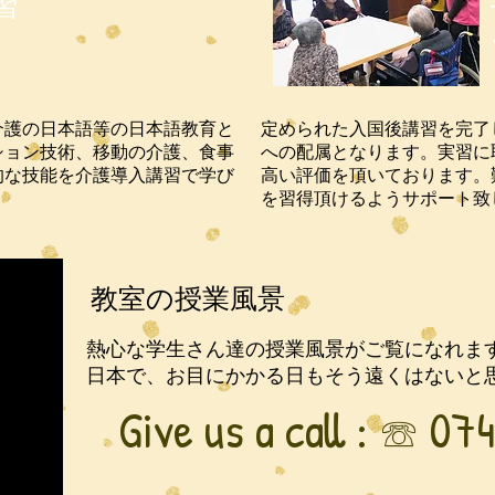
習
介護の日本語等の日本語教育と
定められた入国後講習を完了
ション技術、移動の介護、食事
への配属となります。実習に
的な技能を介護導入講習で学び
高い評価を頂いております。
を習得頂けるようサポート致
教室の授業風景
熱心な学生さん達の授業風景がご覧になれま
日本で、お目にかかる日もそう遠くはないと
Give us a call :
074
☏