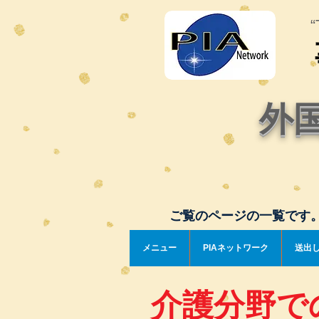
“T
外
ご覧のページの一覧です
メニュー
PIAネットワーク
送出
介護分野で