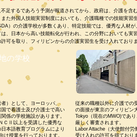
0万人不足するであろう予測が報道されてから、政府は、介護を含
。また外国人技能実習制度においても、介護職種での技能実習
SDA）の介護学校が多数くあり、特定技能では、優秀な人材が
ては、日本から高い技能転化が行われ、この分野においても実
の許可を取り、フィリピンからの介護実習生を受け入れており
地の学校
MW
(​
労者）として、ヨーロッパ、
従来の職種以外に介護での
諸国で看護士及び介護士で高い
の面接が東京のフィリピン大
護関係の学校施設があります。
Tokyo（現在のMWO)で
習ＮＣⅡ以上を受講した優秀な
厳しく審査されます。
の日本語教育プログラムにより
Labor Attache（大
に向け授業を行っております。
受け入れの許可を得ており