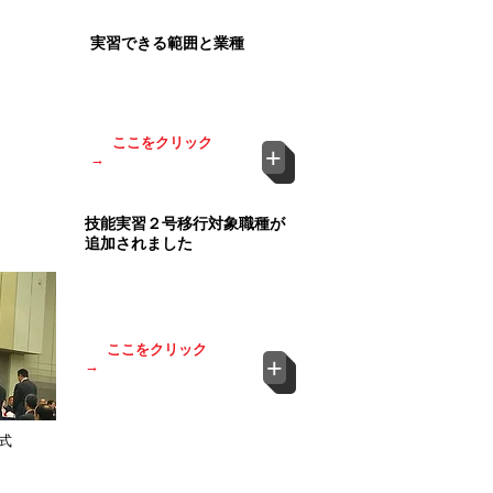
実習できる範囲と業種
実習内容につきましては、
業種別に定められておりま
す。
ここをクリック
+
→
技能実習２号移行対象職種が
追加されました
1. 介護
2. 自動車整備
3. リネンサプライ
ここをクリック
+
→
式