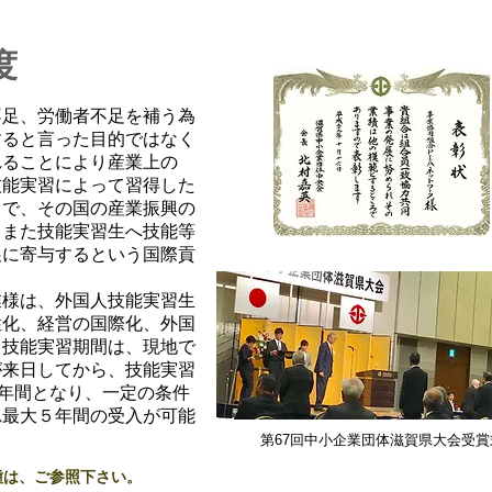
度
不足、労働者不足を補う為
すると言った目的ではなく
れることにより産業上の
技能実習によって習得した
とで、その国の産業振興の
、また技能実習生へ技能等
展に寄与するという国際貢
業様は、外国人技能実習生
性化、経営の国際化、外国
。技能実習期間は、現地で
が来日してから、技能実習
3年間となり、一定の条件
れ最大５年間の受入が可能
第67回中小企業団体滋賀県大会受賞
種は、ご参照下さい。