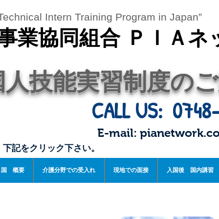
echnical Intern Training Program in Japan”
事業協同組合 ＰＩＡネ
国人技能実習制度のご
CALL US: 0748-
E-mail:
pianetwork.c
。下記をクリック下さい。
し国 概要
介護分野での受入れ
現地での面接
入国後 国内講習
組合