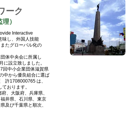
ワーク
監理）
ovide Interactive
意味し、外国人技能
、またグローバル化の
業団体中央会に所属し
1月に設立致しました。
第67回中小企業団体滋賀県
合の中から優良組合に選ば
Give us a call:
708000765 は、
たしております。
都府、大阪府、兵庫県、
0748-32-101
、福井県、石川県、東京
梨県及び千葉県と順次、