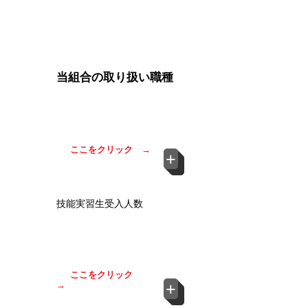
In The
News:
当組合の取り扱い職種
32
種
介護を含め、
の さ
まざまな職種に対応してお
ります。
ご確認下さい。
ここをクリック →
+
☏
技能実習生受入人数
受け入れの人数は、企業
0
様の規模により事前に定
められております。ご確
認ください。
ここをクリック
+
→