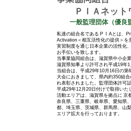
ＰＩＡネット
一般監理団体（優良
私達の組合名である P I Aとは、
Pr
Activation
＜相互活性化の提供＞を
実習制度を通じ日本企業の活性化
お手伝いを致します。
当事業協同組合は、滋賀県中小企
滋賀県知事より許可され平成19年
当組合は、平成29年10月16日の
大会におきまして、県内約350組
れ表彰されました。監理団体許可証 許1
平成29年12月20日付けで取得い
活動エリアは、滋賀県を拠点に 京
奈良県、三重県、岐阜県、愛知県
都、埼玉県、茨城県、群馬県、山
エリア拡大を行っております。