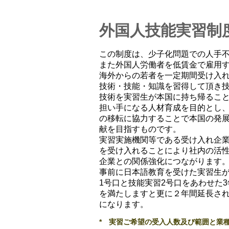
外国人技能実習制
この制度は、少子化問題での人手
また外国人労働者を低賃金で雇用
海外からの若者を一定期間受け入
技術・技能・知識を習得して頂き
技術を実習生が本国に持ち帰るこ
担い手になる人材育成を目的とし
の移転に協力することで本国の発
献を目指すものです。
実習実施機関等である受け入れ企
を受け入れることにより社内の活
企業との関係強化につながります
事前に日本語教育を受けた実習生
1号口と技能実習2号口をあわせた
を満たしますと更に２年間延長さ
になります。
* 実習ご希望の受入人数及び範囲と業